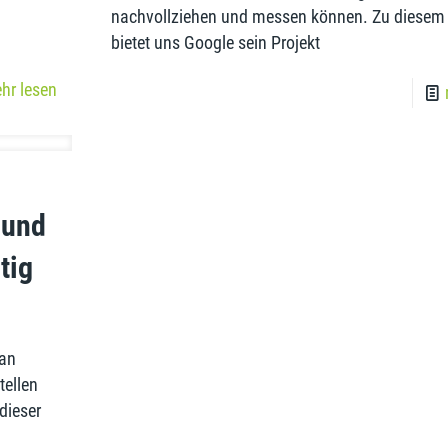
nachvollziehen und messen können. Zu diesem
bietet uns Google sein Projekt
Nehmen Sie Kont
hr lesen
 Medienagentur in Paderborn.
Baasch Media
chäftigen wir uns täglich mit
Gladiolenweg 2
ternetseiten für unsere
33175 Bad Lippspri
Deutschland
n es um Ihren Internetauftritt
+49 (0) 05252 – 
 und
tig
info@baasch-med
www.baasch-med
man
tellen
dieser