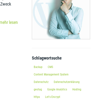
 Zweck
akt auf
mehr lesen
nge
917 06 47
Schlagwortsuche
ia.de
Backup
CMS
Content Management System
ia.de
Datenschutz
Datenschutzerklärung
geotag
Google Analytics
Hosting
https
Let's Encrypt