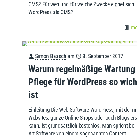
CMS? Für wen und für welche Zwecke eignet sich
WordPress als CMS?
me
Baasch Media (Simon Baasch) ist eine Internet- und
Seit der Gründung unserer Agentur im Jahre 2006 bes
der Realisierung sowie der Wartung und Pflege von In
Kunden in und um Paderborn. Wir sind für Sie da, wen
Simon Baasch
am
8. September 2017
geht.
Warum regelmäßige Wartung
Pflege für WordPress so wich
ist
Einleitung Die Web-Software WordPress, mit der 
Websites, ganze Online-Shops oder auch Blogs ers
kann, ist grundsätzlich kostenlos. Man spricht bei 
Art Software von einem sogenannten Content-