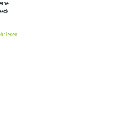
erne
weck
hr lesen